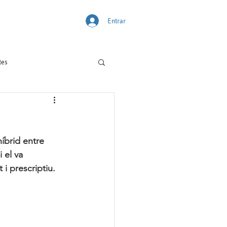
Entrar
tes
brid entre 
 el va 
i prescriptiu. 