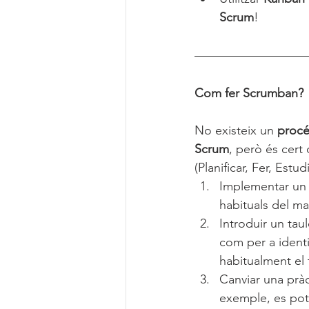
Scrum
!
Com fer Scrumban?
No existeix un 
procé
Scrum
, però és cert 
(Planificar, Fer, Estud
Implementar un 
habituals del mar
Introduir un taul
com per a identif
habitualment el 
Canviar una pràc
exemple, es pot 