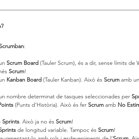
n?
 Scrumban
:
un 
Scrum Board
 (Tauler Scrum), és a dir, sense límits de 
més 
Scrum
!
un 
Kanban Board
 (Tauler Kanban). Això és 
Scrum 
amb una
n nombre determinat de tasques seleccionades per 
Spr
Points
 (Punts d'Història). Això és fer 
Scrum 
amb 
No Esti
 
Sprints
. Això ja no és 
Scrum
!
Sprints 
de longitud variable. Tampoc és 
Scrum
!
augmentant-lo amb rols i esdeveniments de l'
Scrum
. Ai