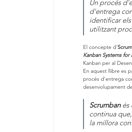
Un procés d'e
d'entrega cont
identificar el
utilitzant pro
El concepte d'
Scru
Kanban Systems for
Kanban per al Desen
En aquest llibre es p
procés d'entrega con
desenvolupament de
Scrumban 
és 
continua que, 
la millora con