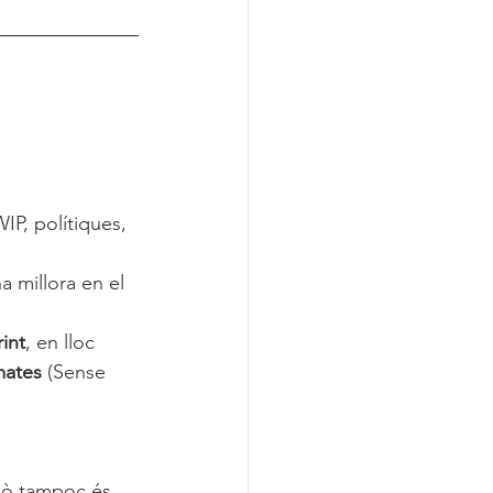
WIP, polítiques, 
 millora en el 
int
, en lloc 
mates
 (Sense 
xò tampoc és 