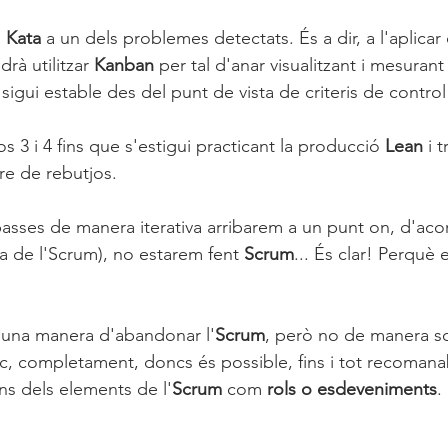
 
Kata 
a un dels problemes detectats. És a dir, a l'aplicar
drà utilitzar 
Kanban 
per tal d'anar visualitzant i mesuran
 sigui estable des del punt de vista de criteris de control
s 3 i 4 fins que s'estigui practicant la producció 
Lean
 i 
iure de rebutjos.
asses de manera iterativa arribarem a un punt on, d'ac
ía de l'Scrum), no estarem fent 
Scrum
... És clar! Perquè 
 una manera d'abandonar l'
Scrum
, però no de manera s
, completament, doncs és possible, fins i tot recomana
ns dels elements de l'
Scrum
 com 
rols o esdeveniments
.