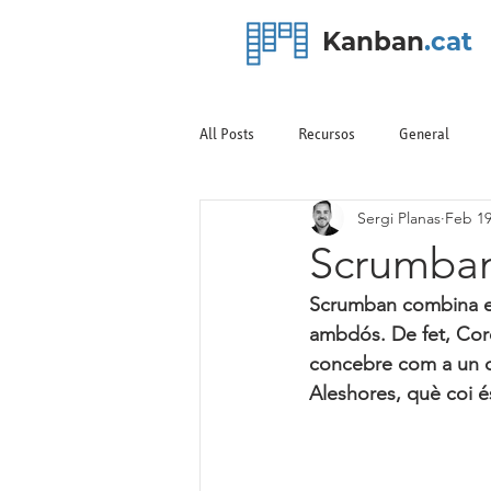
Kanban
.cat
All Posts
Recursos
General
Sergi Planas
Feb 19
Scrumban
Scrumban combina el
ambdós. De fet, Core
concebre com a un co
Aleshores, què coi 