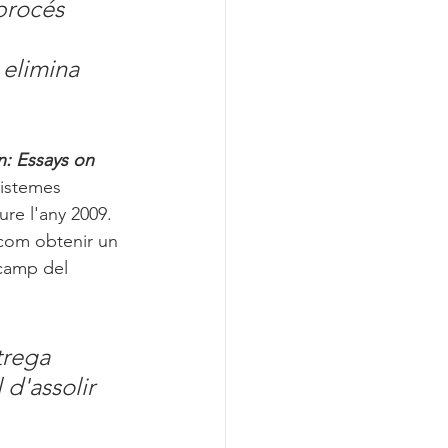
procés 
 
 elimina 
: Essays on 
istemes 
iure l'any 2009. 
com obtenir un 
 camp del 
trega 
 d'assolir 