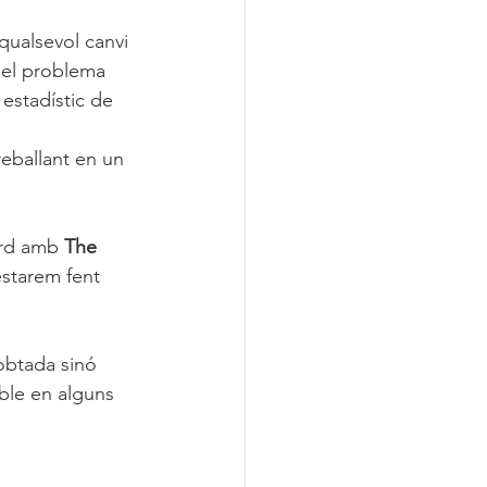
 qualsevol canvi 
t el problema 
 estadístic de 
treballant en un 
ord amb 
The 
estarem fent 
obtada sinó 
ble en alguns 