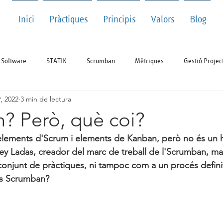
Inici
Pràctiques
Principis
Valors
Blog
Software
STATIK
Scrumban
Mètriques
Gestió Projec
, 2022
3 min de lectura
? Però, què coi?
ements d'Scrum i elements de Kanban, però no és un hí
y Ladas, creador del marc de treball de l'Scrumban, mai
njunt de pràctiques, ni tampoc com a un procés definit 
és Scrumban?  