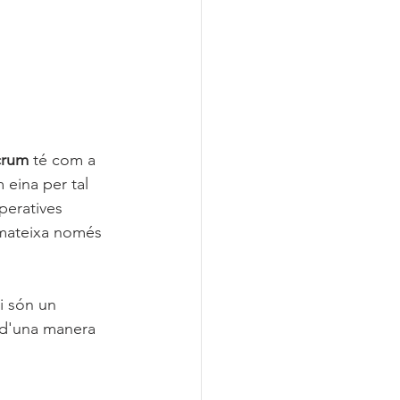
crum
 té com a 
 eina per tal 
peratives 
 mateixa només 
 i són un 
r d'una manera 