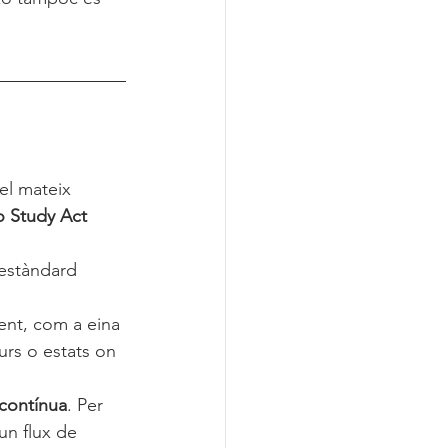
el mateix 
o Study Act
 estàndard 
ent, com a eina 
urs o estats on 
contínua
. Per 
un flux de 