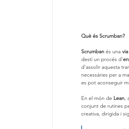
Què és Scrumban?
Scrumban 
és una 
vi
destí un procés d'
en
d'assolir aquesta tr
necessàries per a man
es pot aconseguir mi
En el món de 
Lean
,
conjunt de rutines pe
creativa, dirigida i sig