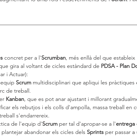
s 
concret per a l'
Scrumban
, més enllà del que estableix 
que gira al voltant de cicles estàndard de 
PDSA - Plan D
iar i Actuar):
equip 
Scrum 
multidisciplinari que apliqui les pràctiques
c de treball. 
er 
Kanban
, que es pot anar ajustant i millorant gradualm
icar els rebutjos i els colls d'ampolla, massa treball en c
treball s'endarrereix.
tica de l'equip d'
Scrum
 per tal d'apropar-se a l'
entrega 
plantejar abandonar els cicles dels 
Sprints 
per passar a 