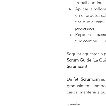
treball continu.
Aplicar la millora
en el procés, cal
fins que el canvi
processos.
Repetir els passo
flux continu i ll
Seguint aquestes 5 p
Scrum Guide
 (La Gu
Scrumban
!!
De fet, 
Scrumban 
és
gradualment. Tampoc
casos, mantenir algu
scrumban