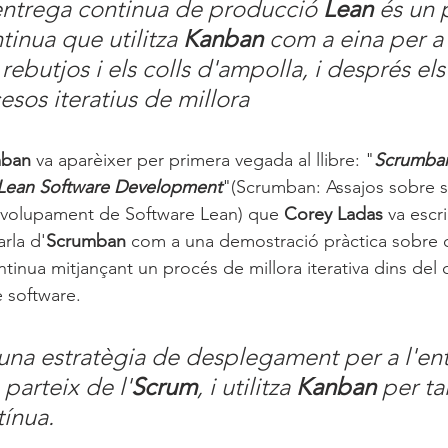
ntrega continua de producció 
Lean
 és un 
inua que utilitza 
Kanban 
com a eina per a
s rebutjos i els colls d'ampolla, i després els
cesos iteratius de millora
mban
 va aparèixer per primera vegada al llibre: "
Scrumban
 Lean Software Development
"(Scrumban: Assajos sobre s
volupament de Software Lean) que 
Corey Ladas
 va escr
arla d'
Scrumban
 com a una demostració pràctica sobre 
tinua mitjançant un procés de millora iterativa dins del
 software.
una estratègia de desplegament per a l'en
parteix de l'
Scrum
, i utilitza 
Kanban 
per tal
tínua.