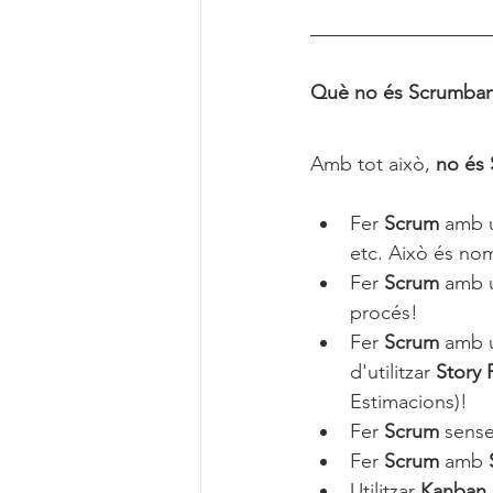
Què no és Scrumba
Amb tot això, 
no és
Fer 
Scrum 
amb 
etc. Això és no
Fer 
Scrum 
amb 
procés!
Fer 
Scrum 
amb u
d'utilitzar 
Story 
Estimacions)!
Fer 
Scrum
 sense
Fer 
Scrum 
amb 
Utilitzar 
Kanban 